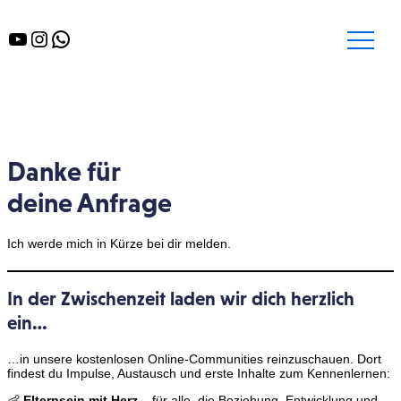
YouTube
Instagram
WhatsApp
Danke für
deine Anfrage
Ich werde mich in Kürze bei dir melden.
In der Zwischenzeit laden wir dich herzlich
ein…
…in unsere kostenlosen Online-Communities reinzuschauen. Dort
findest du Impulse, Austausch und erste Inhalte zum Kennenlernen:
👶
Elternsein mit Herz –
für alle, die Beziehung, Entwicklung und